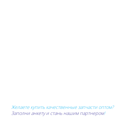
и продаём только качественный
продукт.
Наши преимущества:
- Адекватная стоимость. Запчасти для
автомобилей отечественного
производства и иномарок стоят
действительно дёшево, но их прочность
и долговечность соответствует
современным стандартам.
- Широкий ассортимент товаров.
Большой выбор деталей позволит вам
быстро подобрать необходимый
вариант и сделать ремонт автомобиля.
- Качественный сервис. Мы отличаемся
лояльностью к каждому клиенту и
сделаем всё возможное, чтобы вы
остались довольны.
Желаете купить качественные запчасти оптом?
Заполни анкету и стань нашим партнером
!