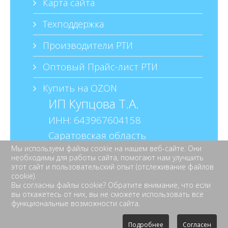
Карта сайта
Техподдержка
Набережные Челны:
Производители РТИ
Крым:
Оптовый Прайс-лист РТИ
Купить на OZON
Нижний Новгород:
ИП Купцова Т.А.
ИНН: 643967604158
Сибирь:
Саратовская область
Мы используем файлы cookie на нашем веб-сайте. Они
г. Балаково
необходимы для работы сайта, помогают нам улучшить
ул. Шевченко д.16 кв.38
этот сайт и пользовательский опыт (отслеживание файлов
cookie).
Вы согласны файлы cookie? Обратите внимание, что если
вы откажетесь от них, вы не сможете использовать все
+7 937 144 2211
функциональные возможности сайта.
+7 927 629 6226
Пн-пт: 9:00-18:00
Подробнее
Согласен