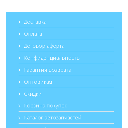
Краснодар:
«РТИ36»-компания
Резинотехника Воронеж
Доставка
«
»
Саратов:
Оплата
Москва:
Договор-аферта
«
»
Урал:
Конфиденциальность
Доставка товара по Нижнему
Волжский:
Гарантия возврата
Новгороду при сумме заказа свыше
10000 руб. осуществляется
Брянск:
Оптовикам
бесплатно.
http://rti36.ru
Скидки
Оренбург:
Корзина покупок
Тольятти:
Каталог автозапчастей
Ижевск: