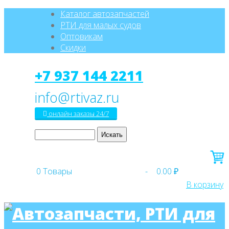
Каталог автозапчастей
РТИ для малых судов
Оптовикам
Скидки
+7 937 144 2211
онлайн заказы 24/7
0
Товары
-
0.00 ₽
В корзину