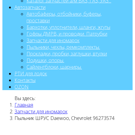
Каталог запчастей а/м ВАЗ, ГАЗ, УАЗ...
Автозапчасти
Автобаферы, отбойники, буферы,
проставки
Бархотки, уплотнители, шланги, жгуты
Гофры ДМРВ, и проводки. Патрубки
Запчасти для иномарок
Пыльники, чехлы, ремкомплекты.
Прокладки, пробки, заглушки, втулки
Подушки, опоры.
Сайлентблоки, шарниры.
РТИ для лодок
Контакты
OZON
Вы здесь:
Главная
Запчасти для иномарок
Пыльник ШРУС Daewoo, Chevrolet 96273574