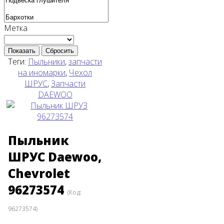
Метка
Показать
Сбросить
Теги:
Пыльники
,
запчасти
на иномарки
,
Чехол
ШРУС
,
Запчасти
DAEWOO
Пыльник
ШРУС Daewoo,
Chevrolet
96273574
(Код:
96273574
)