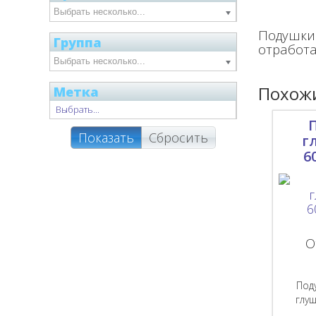
Подушки
Группа
отработа
Похожи
Метка
Выбрать...
Показать
Сбросить
г
6
О
Под
глуш