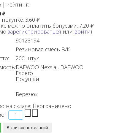
6
|
Рейтинг:
0 ₽
 покупке:
3.60 ₽
ке можно оплатить бонусами:
7.20 ₽
имо
зарегистрироваться
или
войти
)
90128194
Резиновая смесь В/К
сто:
200 штук
мость:
DAEWOO Nexsia , DAEWOO
Espero
Подушки
Березюк
о на складе:
Неограничено
во: