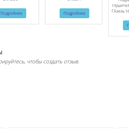
глушите
ГАзель Н
Подробнее
Подробнее
ы
рируйтесь, чтобы создать отзыв.
Хиты продаж наших автозапчастей