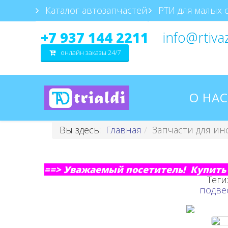
Каталог автозапчастей
РТИ для малых 
+7 937 144 2211
info@rtiva
онлайн заказы 24/7
О НАС
Вы здесь:
Главная
Запчасти для ин
==> Уважаемый посетитель! Купить 
Теги
подве