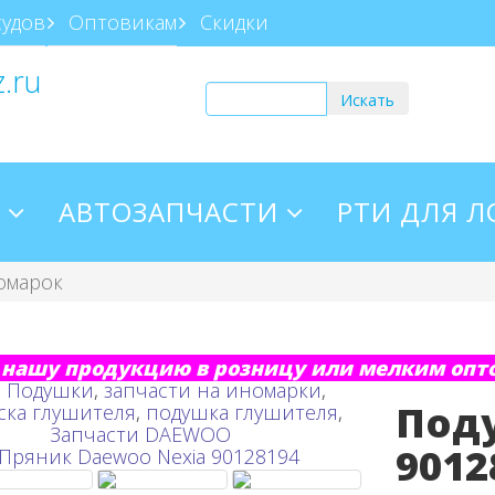
судов
Оптовикам
Скидки
z.ru
АВТОЗАПЧАСТИ
РТИ ДЛЯ 
омарок
нашу продукцию в розницу или мелким опто
:
Подушки
,
запчасти на иномарки
,
Под
ска глушителя
,
подушка глушителя
,
Запчасти DAEWOO
9012