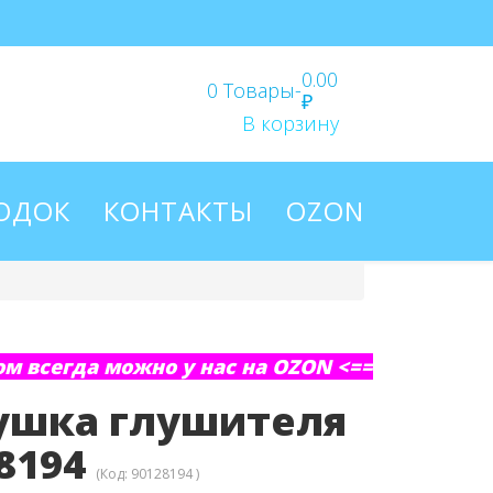
0.00
0
Товары
-
₽
В корзину
ЛОДОК
КОНТАКТЫ
OZON
м всегда можно у нас на OZON <==
ушка глушителя
8194
(Код:
90128194
)