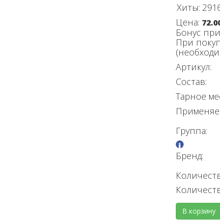
Хиты:
291
Цена:
72.0
Бонус при
При покуп
(необход
Артикул:
Состав:
Тарное ме
Применяе
Группа:
Бренд:
Количеств
Количест