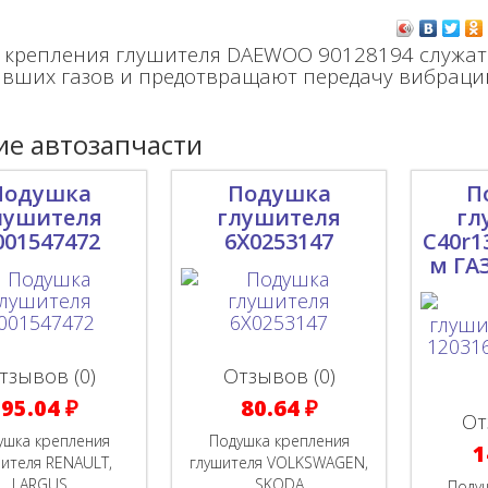
 крепления глушителя DAEWOO 90128194 служат 
вших газов и предотвращают передачу вибрации 
е автозапчасти
Подушка
Подушка
П
лушителя
глушителя
гл
001547472
6X0253147
С40r1
м ГА
тзывов (0)
Отзывов (0)
95.04 ₽
80.64 ₽
От
ушка крепления
Подушка крепления
1
ителя RENAULT,
глушителя VOLKSWAGEN,
LARGUS
SKODA
Поду