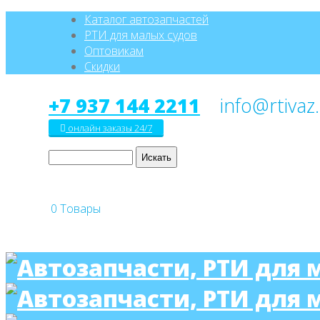
Каталог автозапчастей
РТИ для малых судов
Оптовикам
Скидки
+7 937 144 2211
онлайн заказы 24/7
0
Товары