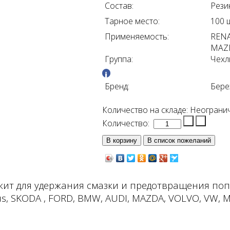
Состав:
Рези
Тарное место:
100 
Применяемость:
RENA
MAZD
Группа:
Чехл
Бренд:
Бере
Количество на складе:
Неограни
Количество:
т для удержания смазки и предотвращения попа
, SKODA , FORD, BMW, AUDI, MAZDA, VOLVO, VW, MI