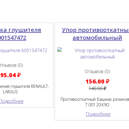
ка глушителя
Упор противооткатн
001547472
автомобильный
Отзывов (0)
Отзывов (0)
95.04 ₽
156.00 ₽
ения глушителя RENAULT,
140.00 ₽
LARGUS
Противооткатный башмак резино
Подробнее
7.001.20.К9O
Подробнее