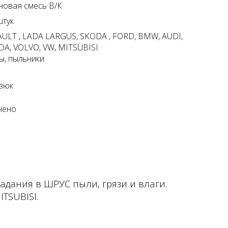
новая смесь В/К
штук
ULT , LADA LARGUS, SKODA , FORD, BMW, AUDI,
A, VOLVO, VW, MITSUBISI
ы, пыльники
зюк
чено
дания в ШРУС пыли, грязи и влаги.
TSUBISI.