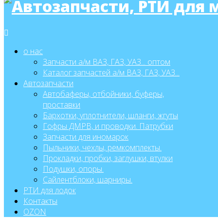
о нас
Запчасти а/м ВАЗ, ГАЗ, УАЗ... оптом
Каталог запчастей а/м ВАЗ, ГАЗ, УАЗ...
Автозапчасти
Автобаферы, отбойники, буферы,
проставки
Бархотки, уплотнители, шланги, жгуты
Гофры ДМРВ, и проводки. Патрубки
Запчасти для иномарок
Пыльники, чехлы, ремкомплекты.
Прокладки, пробки, заглушки, втулки
Подушки, опоры.
Сайлентблоки, шарниры.
РТИ для лодок
Контакты
OZON