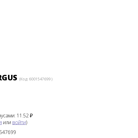
RGUS
(Код:
6001547699
)
нусами:
11.52 ₽
я
или
войти
)
547699