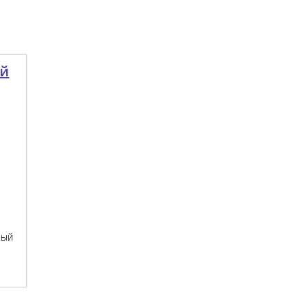
ый
вый