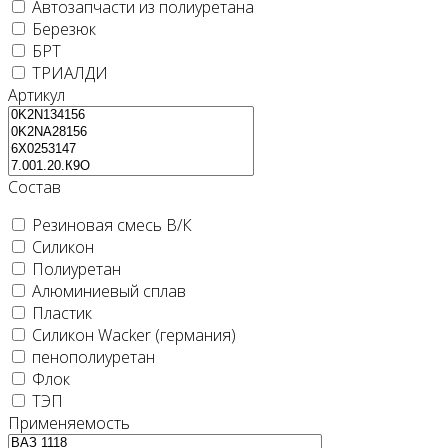
Автозапчасти из полиуретана
Березюк
БРТ
ТРИАЛДИ
Артикул
Состав
Резиновая смесь В/К
Силикон
Полиуретан
Алюминиевый сплав
Пластик
Силикон Wacker (германия)
пенополиуретан
Флок
ТЭП
Применяемость