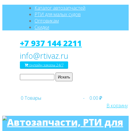
Каталог автозапчастей
РТИ для малых судов
Оптовикам
Скидки
+7 937 144 2211
онлайн заказы 24/7
0
Товары
-
0.00 ₽
В корзину