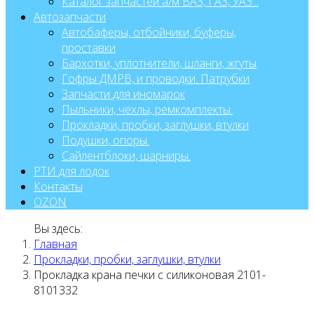
Каталог запчастей а/м ВАЗ, ГАЗ, УАЗ...
Автозапчасти
Автобаферы, отбойники, буферы,
проставки
Бархотки, уплотнители, шланги, жгуты
Гофры ДМРВ, и проводки. Патрубки
Запчасти для иномарок
Пыльники, чехлы, ремкомплекты.
Прокладки, пробки, заглушки, втулки
Подушки, опоры.
Сайлентблоки, шарниры.
РТИ для лодок
Контакты
OZON
Вы здесь:
Главная
Прокладки, пробки, заглушки, втулки
Прокладка крана печки с силиконовая 2101-
8101332