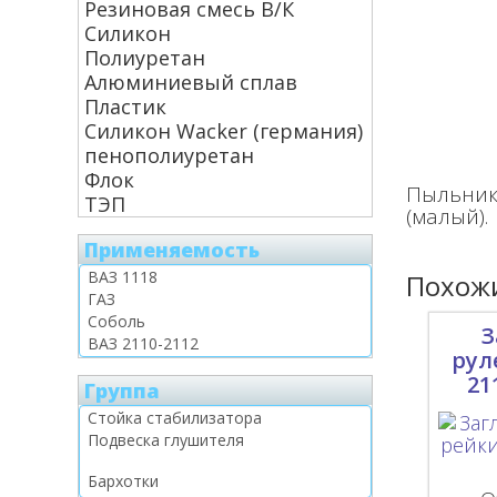
Резиновая смесь В/К
Силикон
Полиуретан
Алюминиевый сплав
Пластик
Силикон Wacker (германия)
пенополиуретан
Флок
Пыльник 
ТЭП
(малый).
Применяемость
Похожи
З
рул
21
Группа