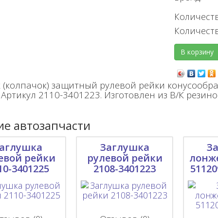
Количеств
Количест
(колпачок) защитный рулевой рейки конусообр
 Артикул 2110-3401223. Изготовлен из В/К резино
е автозапчасти
аглушка
Заглушка
З
евой рейки
рулевой рейки
лонже
10-3401225
2108-3401223
51120