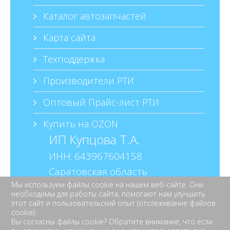
Каталог автозапчастей
Карта сайта
Техподдержка
Производители РТИ
Оптовый Прайс-лист РТИ
Купить на OZON
ИП Купцова Т.А.
ИНН: 643967604158
Саратовская область
Мы используем файлы cookie на нашем веб-сайте. Они
г. Балаково
необходимы для работы сайта, помогают нам улучшить
ул. Шевченко д.16 кв.38
этот сайт и пользовательский опыт (отслеживание файлов
cookie).
Вы согласны файлы cookie? Обратите внимание, что если