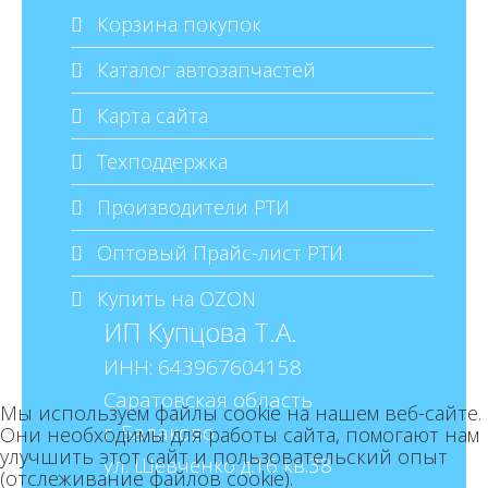
Корзина покупок
Каталог автозапчастей
Карта сайта
Техподдержка
Производители РТИ
Оптовый Прайс-лист РТИ
Купить на OZON
ИП Купцова Т.А.
ИНН: 643967604158
Саратовская область
Мы используем файлы cookie на нашем веб-сайте.
г. Балаково
Они необходимы для работы сайта, помогают нам
улучшить этот сайт и пользовательский опыт
ул. Шевченко д.16 кв.38
(отслеживание файлов cookie).